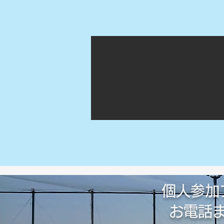
個人参加
​お電