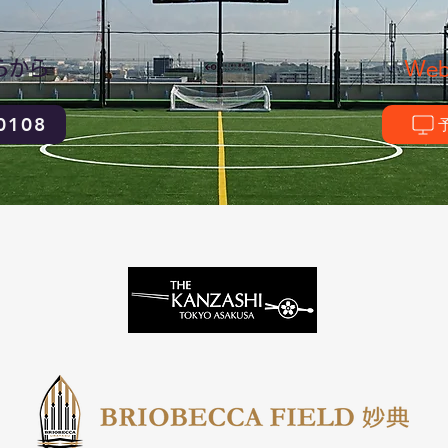
らから
We
0108