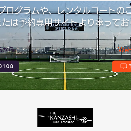
プログラムや、レンタルコートの
話または予約専用サイトより承ってお
らから
We
0108