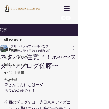
記事
All Posts
ブリオベッカフィールド妙典
All Posts
2024年6月14日
読了時間: 2分
ネタバレ注意？！⚠️👀〜ス
スタッフブログ
タッフブログ佐藤〜
施設のお知らせ
イベント情報
大会情報
皆さんこんにちはー🌞
店長の佐藤です！
今回のブログでは、先日東京ディズニ
ーシーへ遊びに行った時の事を書こう