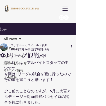
記事
All Posts
ブリオベッカフィールド妙典
All Posts
2024年7月16日
読了時間: 1分
⚽️Jリーグ観戦📣
スタッフブログ
こんにちは！アルバイトスタッフの中
施設のお知らせ
沢です。
イベント情報
今回はj リーグの試合を観に行ったので
大会情報
その事を書こうと思います！
少し前のことなのですが、6月に大宮ア
ルディージャ対ac長野パルセイロの試
合を観に行きました。