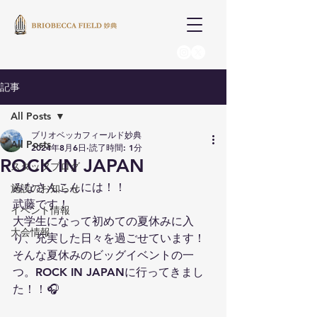
記事
All Posts
ブリオベッカフィールド妙典
All Posts
2024年8月6日
読了時間: 1分
ROCK IN JAPAN
スタッフブログ
みなさんこんには！！
施設のお知らせ
武藤です！
イベント情報
大学生になって初めての夏休みに入
大会情報
り、充実した日々を過ごせています！
そんな夏休みのビッグイベントの一
つ。ROCK IN JAPANに行ってきまし
た！！🎧