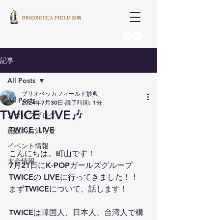
記事
All Posts
ブリオベッカフィールド妙典
All Posts
2024年7月30日
読了時間: 1分
TWICE LIVE🎶
スタッフブログ
TWICE  LIVE
施設のお知らせ
イベント情報
こんにちは。町山です！
大会情報
7月21日にK-POPガールズグループ
TWICEの LIVEに行ってきました！！
まずTWICEについて、話します！
TWICEは韓国人、日本人、台湾人で構